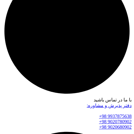
با ما در تماس باشید
دفتر پذیرش و مشاوره:
9937875638 98+
9020780902 98+
9020680902 98+