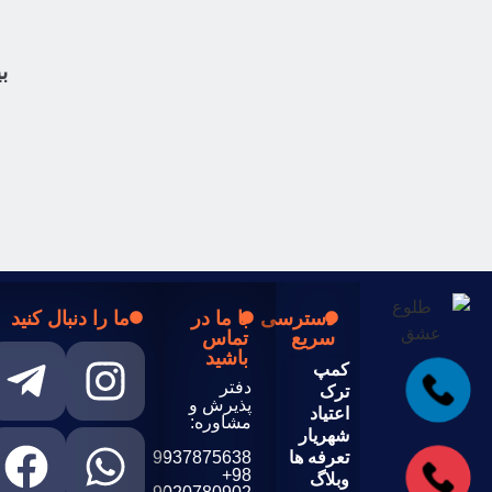
ب
دسترسی
با ما در
ما را دنبال کنید
سریع
تماس
باشید
کمپ
دفتر
ترک
پذیرش و
اعتیاد
مشاوره:
شهریار
تعرفه ها
9937875638
98+
وبلاگ